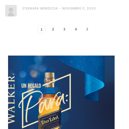
ETXENARA MENDICOA
NOVIEMBRE 11, 2020
2
3
4
1