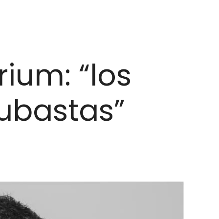
ium: “los
subastas”