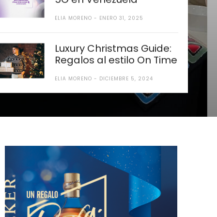
ELIA MORENO
ENERO 31, 2025
d que
nico en
 estilo
Luxury Christmas Guide:
Regalos al estilo On Time
enezuela
ELIA MORENO
DICIEMBRE 5, 2024