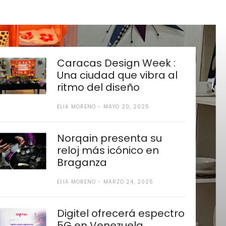
Caracas Design Week :
Una ciudad que vibra al
ritmo del diseño
ELIA MORENO
MAYO 20, 2025
Norqain presenta su
reloj más icónico en
Braganza
ELIA MORENO
MARZO 24, 2025
Digitel ofrecerá espectro
5G en Venezuela