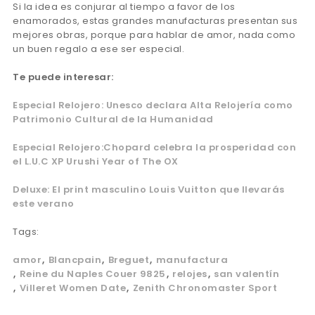
Si la idea es conjurar al tiempo a favor de los
enamorados, estas grandes manufacturas presentan sus
mejores obras, porque para hablar de amor, nada como
un buen regalo a ese ser especial.
Te puede interesar:
Especial Relojero: Unesco declara Alta Relojería como
Patrimonio Cultural de la Humanidad
Especial Relojero:Chopard celebra la prosperidad con
el L.U.C XP Urushi Year of The OX
Deluxe: El print masculino Louis Vuitton que llevarás
este verano
Tags:
amor
Blancpain
Breguet
manufactura
Reine du Naples Couer 9825
relojes
san valentín
Villeret Women Date
Zenith Chronomaster Sport