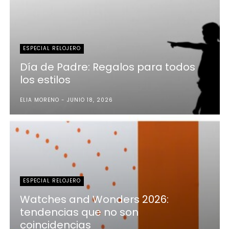
ESPECIAL RELOJERO
Día de Padre: Regalos para todos
los estilos
ELIA MORENO
JUNIO 18, 2026
ESPECIAL RELOJERO
Watches and Wonders 2026:
tendencias que no son
coincidencias