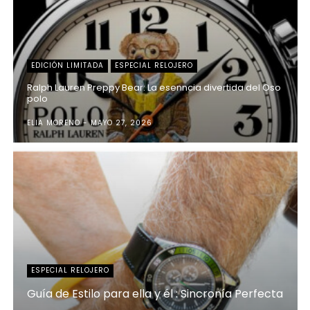
EDICIÓN LIMITADA
ESPECIAL RELOJERO
Ralph Lauren Preppy Bear: La esenncia divertida del Oso
polo
ELIA MORENO
MAYO 27, 2026
ESPECIAL RELOJERO
Guía de Estilo para ella y él : Sincronía Perfecta