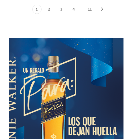
2
3
4
11
1
…