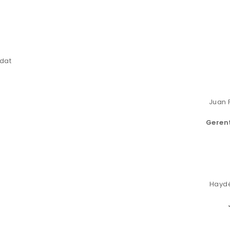
rdat
Juan 
Geren
Haydé