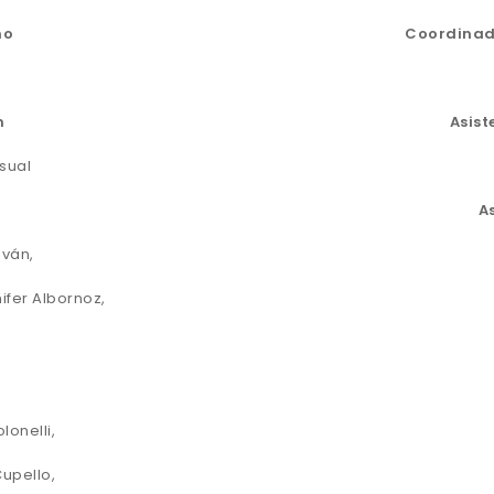
ño
Coordinad
n
Asist
sual
A
lván,
ifer Albornoz,
lonelli,
Cupello,