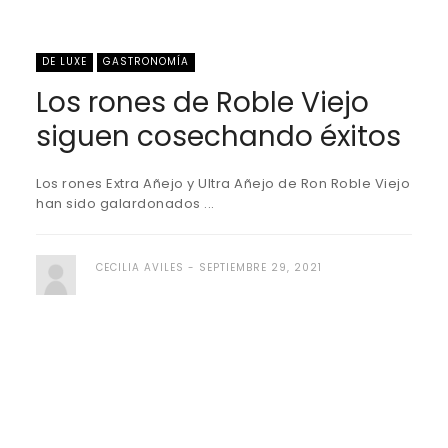
DE LUXE
GASTRONOMÍA
Los rones de Roble Viejo
siguen cosechando éxitos
Los rones Extra Añejo y Ultra Añejo de Ron Roble Viejo
han sido galardonados ...
CECILIA AVILES
SEPTIEMBRE 29, 2021