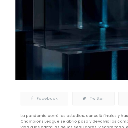
Facebook
Twitter
La pandemia cerró los estadios, canceló finales y ha
Champions League se abrió paso y devolvió los campos
vida a las pantallas de los seguidores, y sobre todo, 