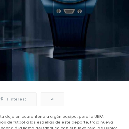
Pinterest
sta dejó en cuarentena a algún equipo, pero la UEFA
 de fútbol a las estrellas de este deporte, trajo nueva
encendió la llama del fanático con el nuevo reloj de Hublot