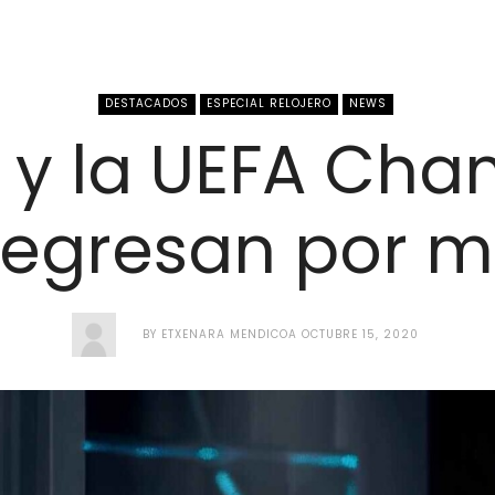
DESTACADOS
ESPECIAL RELOJERO
NEWS
 y la UEFA Ch
egresan por m
BY
ETXENARA MENDICOA
OCTUBRE 15, 2020