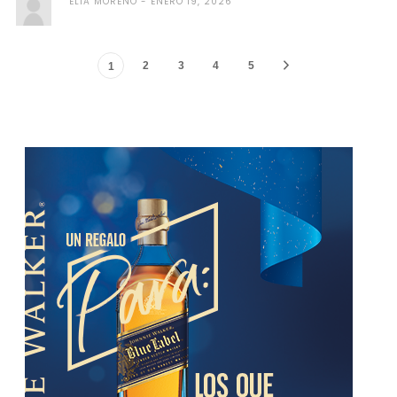
ELIA MORENO
ENERO 19, 2026
2
3
4
5
1