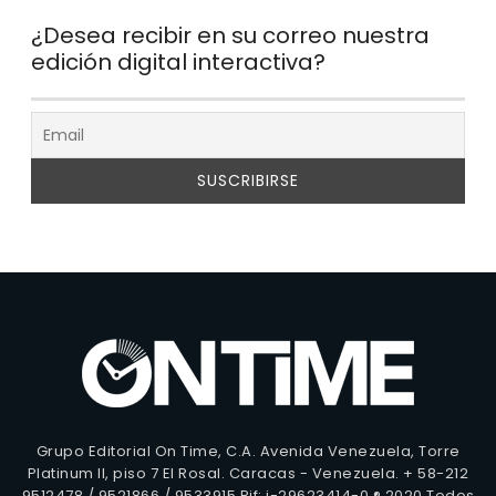
¿Desea recibir en su correo nuestra
edición digital interactiva?
Grupo Editorial On Time, C.A. Avenida Venezuela, Torre
Platinum II, piso 7 El Rosal. Caracas - Venezuela. + 58-212
9512478 / 9521866 / 9533915 Rif: j-29623414-0 ® 2020 Todos