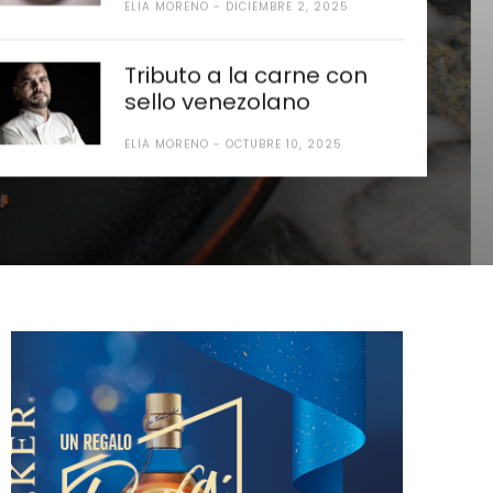
ELIA MORENO
DICIEMBRE 2, 2025
Tributo a la carne con
mía de
sello venezolano
ELIA MORENO
OCTUBRE 10, 2025
olano