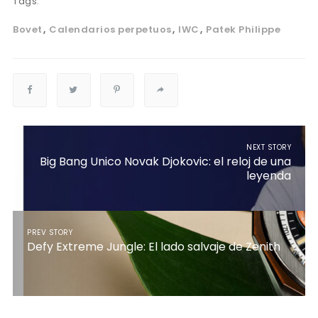
Tags:
Bovet
Calendarios perpetuos
IWC
Patek Philippe
NEXT STORY
Big Bang Unico Novak Djokovic: el reloj de una
leyenda
PREV STORY
Defy Extreme Jungle: El lado salvaje de Zenith