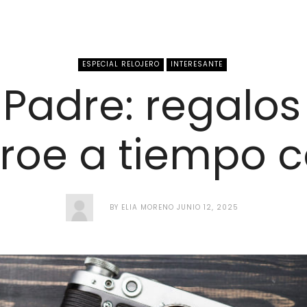
ESPECIAL RELOJERO
INTERESANTE
 Padre: regalos
roe a tiempo 
BY
ELIA MORENO
JUNIO 12, 2025