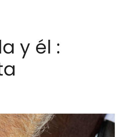
a y él :
ta