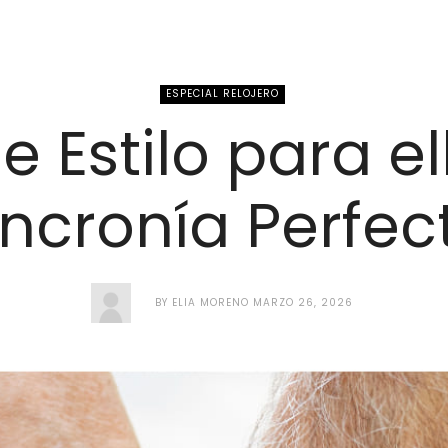
ESPECIAL RELOJERO
 Estilo para ell
incronía Perfec
BY
ELIA MORENO
MARZO 26, 2026