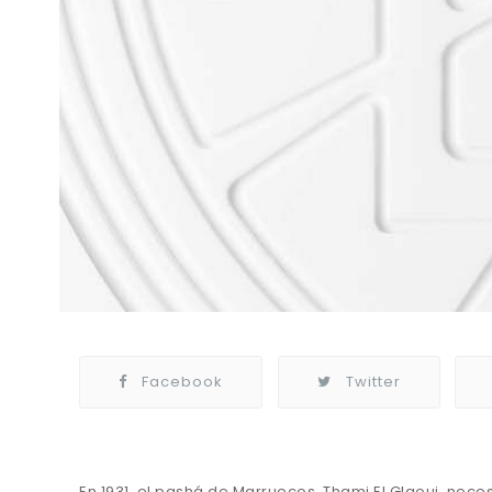
Facebook
Twitter
En 1931, el pashá de Marruecos, Thami El Glaoui, neces