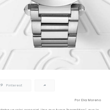
Pinterest
Por Elia Moreno
itaba un reloj especial. Uno que fuera “hermético”, que le