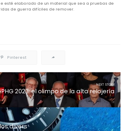
que esté elaborado de un material que sea a pruebas de
ridas de guerra difíciles de remover.
Pinterest
NEXT STORY
PHG 2023: el olimpo de la alta relojería
os divers