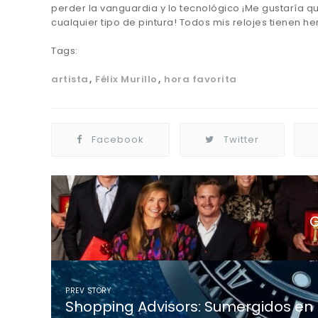
perder la vanguardia y lo tecnológico ¡Me gustaría 
cualquier tipo de pintura! Todos mis relojes tienen he
Tags:
artista
Félix Murillo
hora favorita
Facebook
Twitter
G
PREV STORY
Shopping Advisors: Sumergidos en l