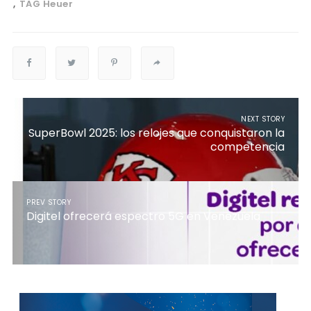
TAG Heuer
NEXT STORY
SuperBowl 2025: los relojes que conquistaron la
competencia
PREV STORY
Digitel ofrecerá espectro 5G en Venezuela