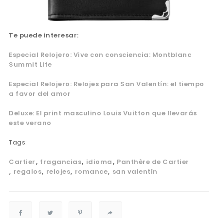
Te puede interesar:
Especial Relojero: Vive con consciencia: Montblanc
Summit Lite
Especial Relojero: Relojes para San Valentín: el tiempo
a favor del amor
Deluxe: El print masculino Louis Vuitton que llevarás
este verano
Tags:
Cartier
fragancias
idioma
Panthère de Cartier
regalos
relojes
romance
san valentín