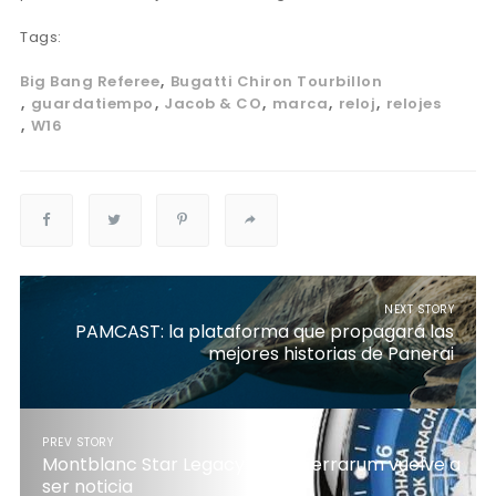
Tags:
Big Bang Referee
Bugatti Chiron Tourbillon
guardatiempo
Jacob & CO
marca
reloj
relojes
W16
NEXT STORY
PAMCAST: la plataforma que propagará las
mejores historias de Panerai
PREV STORY
Montblanc Star Legacy Orbis Terrarum vuelve a
ser noticia