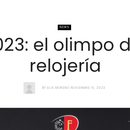
NEWS
3: el olimpo d
relojería
BY
ELIA MORENO
NOVIEMBRE 10, 2023