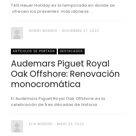
TAG Heuer Holiday es la temporada en donde se
ofrecen los presentes más idoneos ...
RONNY MONROY
NOVIEMBRE 27, 2023
ARTÍCULOS DE PORTADA
DESTACADOS
Audemars Piguet Royal
Oak Offshore: Renovación
monocromática
El Audemars Piguet Royal Oak Offshore es la
celebración de tres décadas de historia ...
ELIA MORENO
MAYO 23, 2023