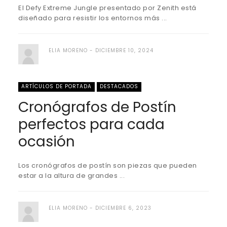
El Defy Extreme Jungle presentado por Zenith está
diseñado para resistir los entornos más ...
ELIA MORENO
DICIEMBRE 10, 2024
ARTÍCULOS DE PORTADA
DESTACADOS
Cronógrafos de Postín
perfectos para cada
ocasión
Los cronógrafos de postín son piezas que pueden
estar a la altura de grandes ...
ELIA MORENO
DICIEMBRE 6, 2023