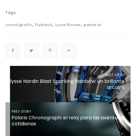
Tags:
cronógrafo
Flyback
Luna Rossa
panerai
NEXT STORY
Ulysse Nardin Blast Sparking Rainbow: un brillante
arcoiris
PREV STORY
Polaris Chronograph: el reloj para las aventuras
cotidianas