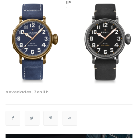
gs
:
novedades
Zenith