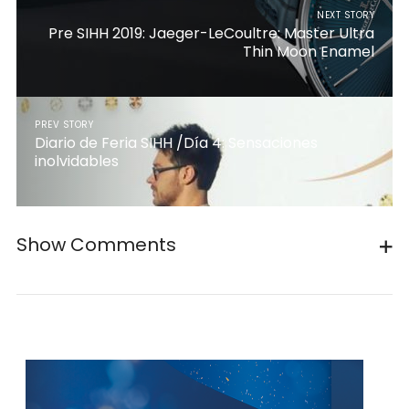
NEXT STORY
Pre SIHH 2019: Jaeger-LeCoultre: Master Ultra
Thin Moon Enamel
PREV STORY
Diario de Feria SIHH /Día 4: Sensaciones
inolvidables
Show Comments