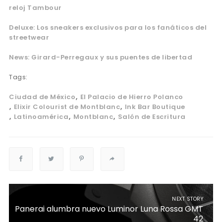
reloj Tambour
Deluxe: Los sneakers exclusivos para los fanáticos del
streetwear
News: Girard-Perregaux y sus puentes de libertad
Tags:
Ciudad de México
El Palacio de Hierro Polanco
Elixir Colourist de Montblanc
Ink Bar Boutique
Latinoamérica
Montblanc
Salón de Escritura
NEXT STORY
Panerai alumbra nuevo Luminor Luna Rossa GMT
42