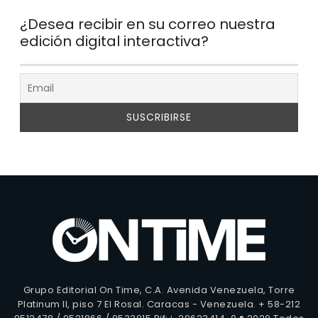
¿Desea recibir en su correo nuestra
edición digital interactiva?
Grupo Editorial On Time, C.A. Avenida Venezuela, Torre
Platinum II, piso 7 El Rosal. Caracas - Venezuela. + 58-212