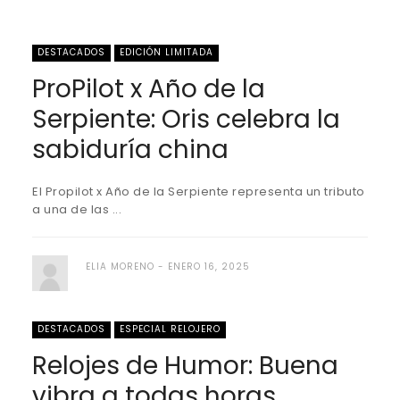
DESTACADOS
EDICIÓN LIMITADA
ProPilot x Año de la
Serpiente: Oris celebra la
sabiduría china
El Propilot x Año de la Serpiente representa un tributo
a una de las ...
ELIA MORENO
ENERO 16, 2025
DESTACADOS
ESPECIAL RELOJERO
Relojes de Humor: Buena
vibra a todas horas