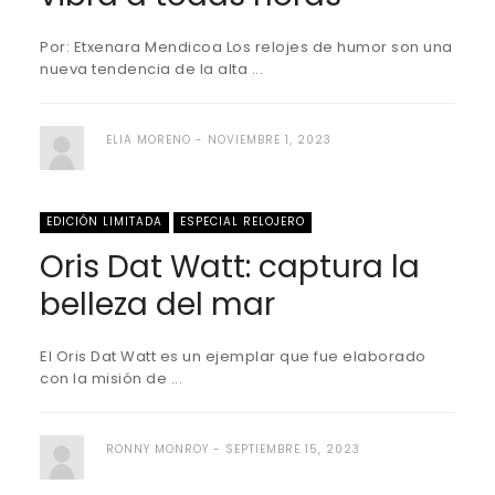
Por: Etxenara Mendicoa Los relojes de humor son una
nueva tendencia de la alta ...
ELIA MORENO
NOVIEMBRE 1, 2023
EDICIÓN LIMITADA
ESPECIAL RELOJERO
Oris Dat Watt: captura la
belleza del mar
El Oris Dat Watt es un ejemplar que fue elaborado
con la misión de ...
RONNY MONROY
SEPTIEMBRE 15, 2023