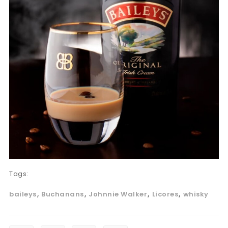
Tags:
baileys
Buchanans
Johnnie Walker
Licores
whisky