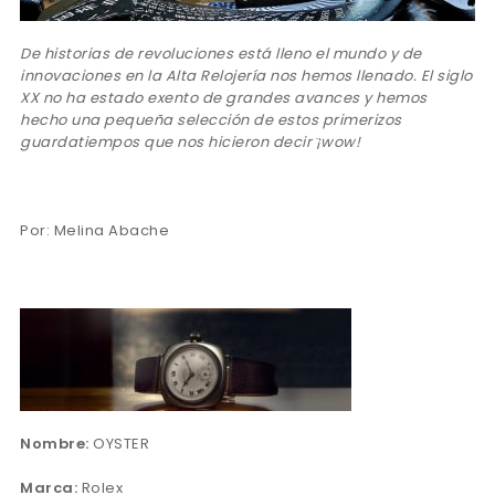
De historias de revoluciones está lleno el mundo y de
innovaciones en la Alta Relojería nos hemos llenado. El siglo
XX no ha estado exento de grandes avances y hemos
hecho una pequeña selección de estos primerizos
guardatiempos que nos hicieron decir ̈¡wow!
Por: Melina Abache
Nombre:
OYSTER
Marca:
Rolex