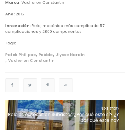
Marca
: Vacheron Constantin
Año:
2015
Innovación:
Reloj mecánico más complicado 57
complicaciones y 2800 componentes
Tags:
Patek Philippe
Pebble
Ulysse Nardin
Vacheron Constantin
NEXT STORY
Relojes exitosos en Subastas ¿Por qué este sí? ¿Y
por qué este no?