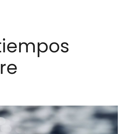
 tiempos
re