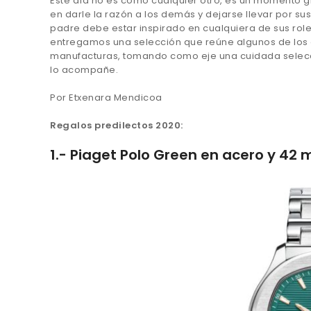
Este día no es como cualquier otro, es un momento glo
en darle la razón a los demás y dejarse llevar por su
padre debe estar inspirado en cualquiera de sus roles
entregamos una selección que reúne algunos de los o
manufacturas, tomando como eje una cuidada selecció
lo acompañe.
Por Etxenara Mendicoa
Regalos predilectos 2020:
1.- Piaget Polo Green en acero y 42 