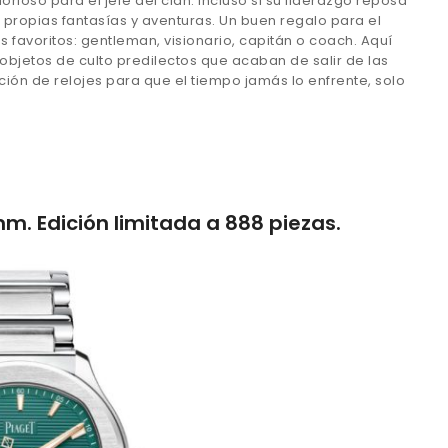
rioso para el jefe del clan. Incluso si su liderazgo reposa
s propias fantasías y aventuras. Un buen regalo para el
 favoritos: gentleman, visionario, capitán o coach. Aquí
bjetos de culto predilectos que acaban de salir de las
n de relojes para que el tiempo jamás lo enfrente, solo
mm. Edición limitada a 888 piezas.