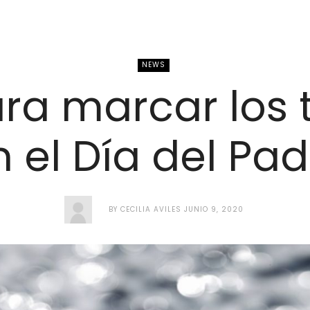
NEWS
ra marcar los
n el Día del Pad
BY
CECILIA AVILES
JUNIO 9, 2020