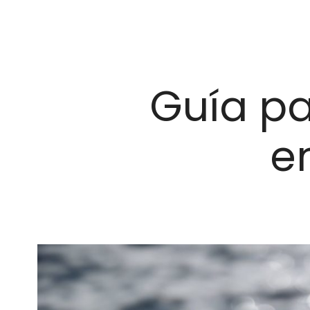
Guía pa
e