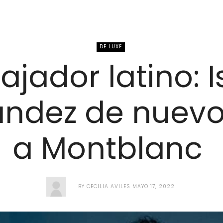
DE LUXE
jador latino: 
ndez de nuevo
a Montblanc
BY
CECILIA AVILES
MAYO 17, 2022