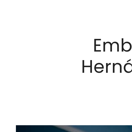
Emba
Herná