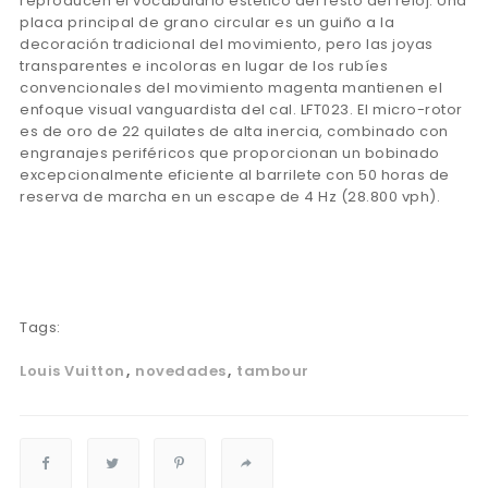
reproducen el vocabulario estético del resto del reloj. Una
placa principal de grano circular es un guiño a la
decoración tradicional del movimiento, pero las joyas
transparentes e incoloras en lugar de los rubíes
convencionales del movimiento magenta mantienen el
enfoque visual vanguardista del cal. LFT023. El micro-rotor
es de oro de 22 quilates de alta inercia, combinado con
engranajes periféricos que proporcionan un bobinado
excepcionalmente eficiente al barrilete con 50 horas de
reserva de marcha en un escape de 4 Hz (28.800 vph).
Tags:
Louis Vuitton
novedades
tambour