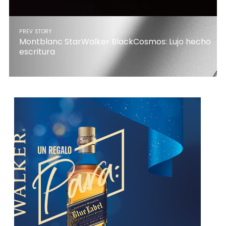
PREV STORY
Montblanc StarWalker BlackCosmos: Lujo hecho
escritura