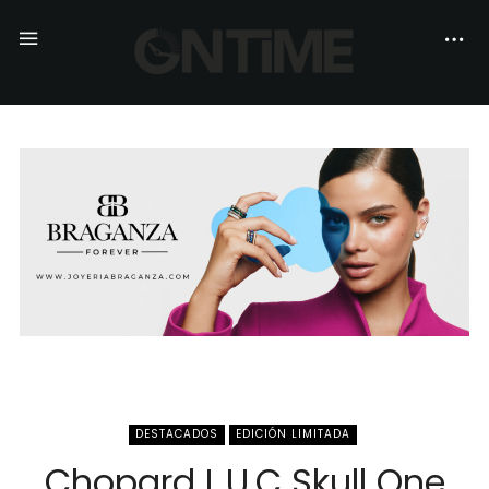
DESTACADOS
EDICIÓN LIMITADA
Chopard L.U.C Skull One