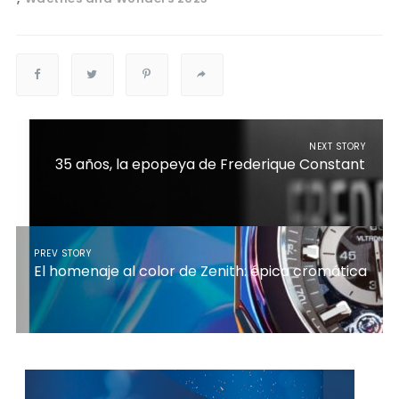
NEXT STORY
35 años, la epopeya de Frederique Constant
PREV STORY
El homenaje al color de Zenith: épica cromática