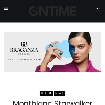
DE LUXE
NEWS
Montblanc Starwalker