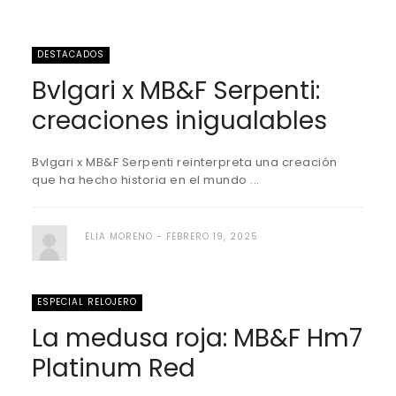
DESTACADOS
Bvlgari x MB&F Serpenti:
creaciones inigualables
Bvlgari x MB&F Serpenti reinterpreta una creación
que ha hecho historia en el mundo ...
ELIA MORENO
FEBRERO 19, 2025
ESPECIAL RELOJERO
La medusa roja: MB&F Hm7
Platinum Red