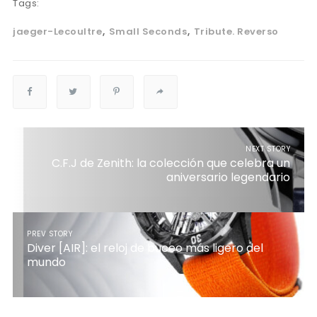
Tags:
jaeger-Lecoultre
Small Seconds
Tribute. Reverso
NEXT STORY
C.F.J de Zenith: la colección que celebra un
aniversario legendario
PREV STORY
Diver [AIR]: el reloj de buceo más ligero del
mundo