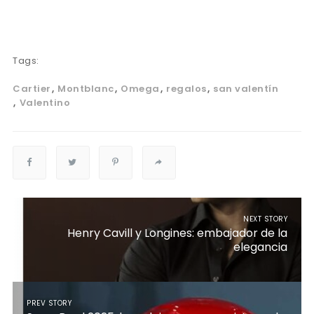
Tags:
Cartier
Montblanc
Omega
regalos
san valentín
Valentino
NEXT STORY
Henry Cavill y Longines: embajador de la
elegancia
PREV STORY