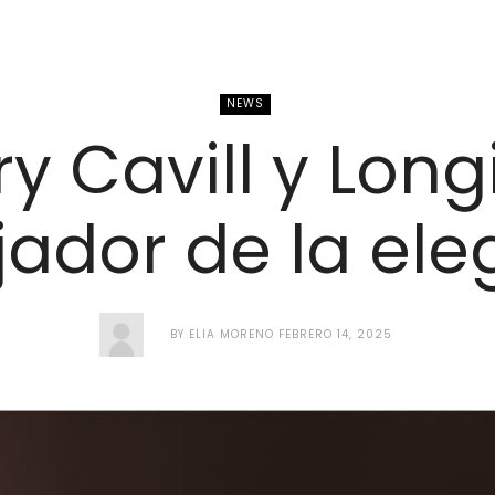
NEWS
y Cavill y Long
ador de la ele
BY
ELIA MORENO
FEBRERO 14, 2025