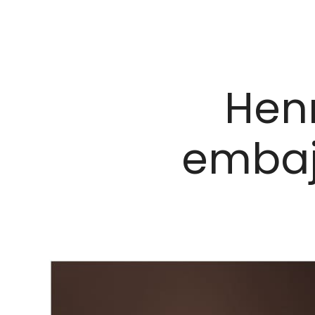
Henr
embaj