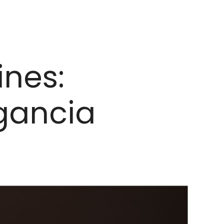
ines:
gancia