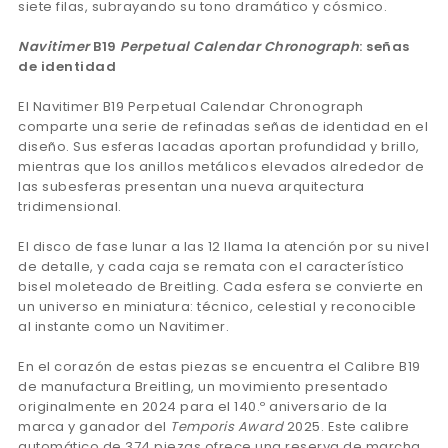
siete filas, subrayando su tono dramático y cósmico.
Navitimer
B19
Perpetual Calendar Chronograph
: señas
de identidad
El Navitimer B19 Perpetual Calendar Chronograph
comparte una serie de refinadas señas de identidad en el
diseño. Sus esferas lacadas aportan profundidad y brillo,
mientras que los anillos metálicos elevados alrededor de
las subesferas presentan una nueva arquitectura
tridimensional.
El disco de fase lunar a las 12 llama la atención por su nivel
de detalle, y cada caja se remata con el característico
bisel moleteado de Breitling. Cada esfera se convierte en
un universo en miniatura: técnico, celestial y reconocible
al instante como un Navitimer.
En el corazón de estas piezas se encuentra el Calibre B19
de manufactura Breitling, un movimiento presentado
originalmente en 2024 para el 140.º aniversario de la
marca y ganador del
Temporis Award
2025. Este calibre
automático de 374 piezas ofrece una reserva de marcha