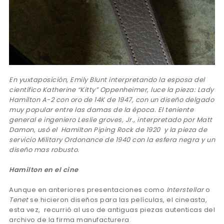
En yuxtaposición, Emily Blunt interpretando la esposa del
científico Katherine “Kitty” Oppenheimer, luce la pieza: Lady
Hamilton A-2 con oro de 14K de 1947, con un diseño delgado
muy popular entre las damas de la época. El teniente
general e ingeniero Leslie groves, Jr., interpretado por Matt
Damon, usó el Hamilton Piping Rock de 1920 y la pieza de
servicio Military Ordonance de 1940 con la esfera negra y
un
diseño mas robusto.
Hamilton en el cine
Aunque en anteriores presentaciones como
Interstellar
o
Tenet
se hicieron diseños para las películas, el cineasta,
esta vez, recurrió al uso de antiguas piezas autenticas del
archivo de la firma manufacturera.