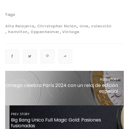
Tags:
Alta Relojeria
Christopher Nolan
cine
colección
hamilton
Oppenheimer
Vintage
NEXT STORY
Omega celebra París 2024 con un reloj de edición
especial
PREV STORY
Big Bang Unico Full Magic Gold: Pasiones
fusionadas