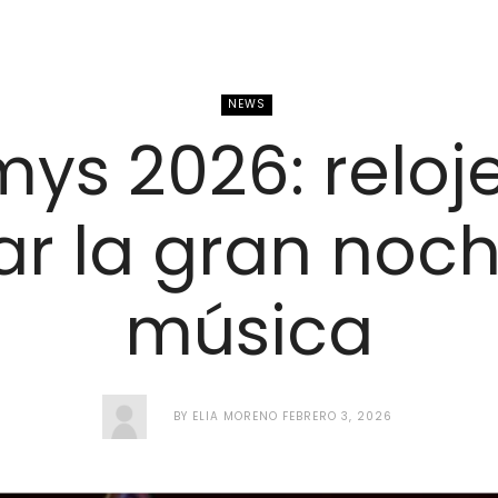
NEWS
s 2026: reloj
ar la gran noch
música
BY
ELIA MORENO
FEBRERO 3, 2026