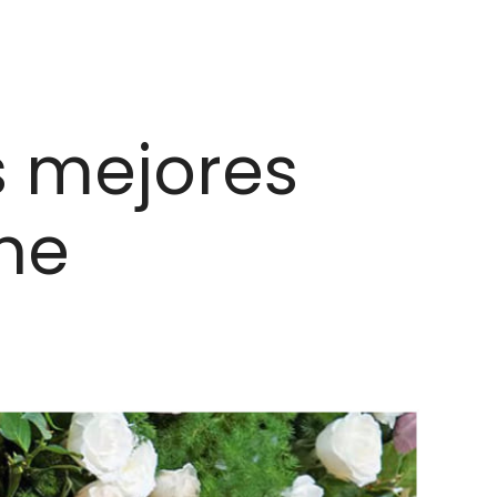
s mejores
che