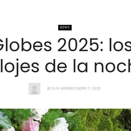
NEWS
lobes 2025: lo
lojes de la no
BY
ELIA MORENO
ENERO 7, 2025