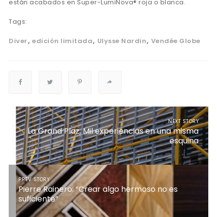
están acabados en Super-LumiNova® roja o blanca.
Tags:
Diver
edición limitada
Ulysse Nardin
Vendée Globe
NEXT STORY
La Grand Plaz, Mil experiencias en una misma
esquina
PREV STORY
Pierre Rainero: “Crear algo hermoso no es
suficiente”