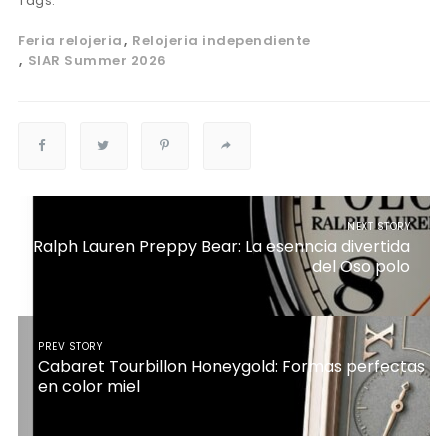
Tags:
Feria relojeria
Relojeria independiente
SIAR Summer 2026
NEXT STORY
Ralph Lauren Preppy Bear: La esenncia divertida
del Oso polo
PREV STORY
Cabaret Tourbillon Honeygold: Formas perfectas
en color miel