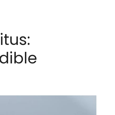
tus:
dible