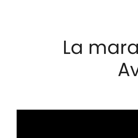
La marav
Av