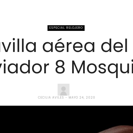
ESPECIAL RELOJERO
illa aérea del 
iador 8 Mosqu
CECILIA AVILES
MAYO 24, 2020