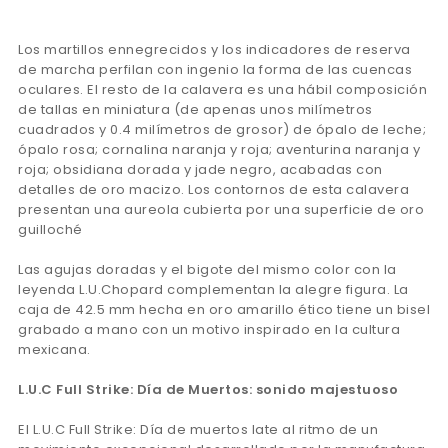
Los martillos ennegrecidos y los indicadores de reserva
de marcha perfilan con ingenio la forma de las cuencas
oculares. El resto de la calavera es una hábil composición
de tallas en miniatura (de apenas unos milímetros
cuadrados y 0.4 milímetros de grosor) de ópalo de leche;
ópalo rosa; cornalina naranja y roja; aventurina naranja y
roja; obsidiana dorada y jade negro, acabadas con
detalles de oro macizo. Los contornos de esta calavera
presentan una aureola cubierta por una superficie de oro
guilloché
Las agujas doradas y el bigote del mismo color con la
leyenda L.U.Chopard complementan la alegre figura. La
caja de 42.5 mm hecha en oro amarillo ético tiene un bisel
grabado a mano con un motivo inspirado en la cultura
mexicana.
L.U.C Full Strike: Día de Muertos: sonido majestuoso
El L.U.C Full Strike: Día de muertos late al ritmo de un