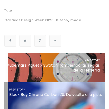
Tags:
Caracas Design Week 2026
Diseño
moda
NEXT STORY
Audemars Piguet x Swatch: rompiendo las reglas
de la relojería
PREV STORY
Black Bay Chrono Carbon 26: De vuelta a la pista